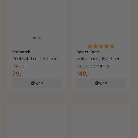
Karakter:
5.0 av 5 m
Promatch
Select Sport
ProMatch matchkort
Select notatkort for
fotball
fotballdommer
79,-
149,-
Kjøp
Kjøp