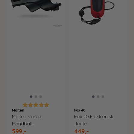
Karakter:
5.0 av 5 mulige
Molten
Fox 40
Molten Vorca
Fox 40 Elektronisk
Handball
fløyte
599,-
449,-
dommerfløyte