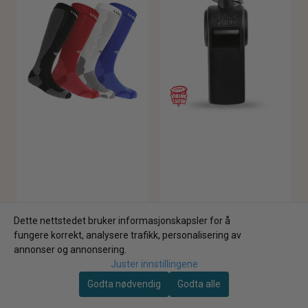
Dette nettstedet bruker informasjonskapsler for å
fungere korrekt, analysere trafikk, personalisering av
annonser og annonsering.
Juster innstillingene
Godta nødvendig
Godta alle
Karakter:
4.3 av 5 mulige
Umbro
Promatch