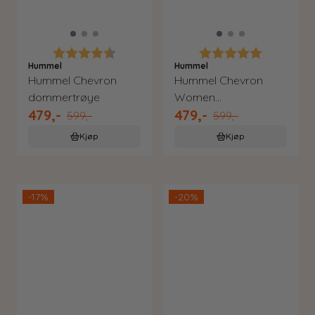
Karakter:
4.8 av 5 mulige
Karakter:
5.0 av 5 m
Hummel
Hummel
Hummel Chevron
Hummel Chevron
dommertrøye
Women
479,-
479,-
dommertrøye
599,-
599,-
Kjøp
Kjøp
-17%
-20%