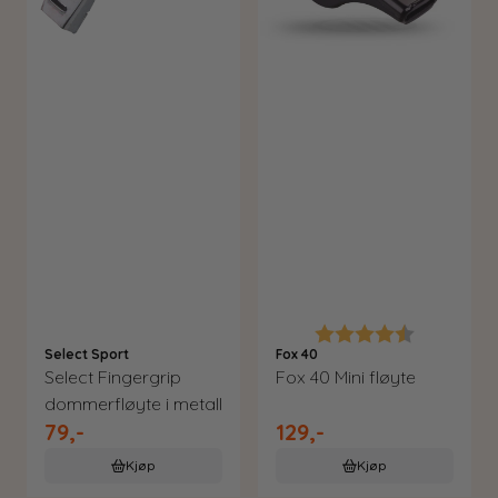
Karakter:
4.5 av 5 m
Select Sport
Fox 40
Select Fingergrip
Fox 40 Mini fløyte
dommerfløyte i metall
79,-
129,-
Kjøp
Kjøp