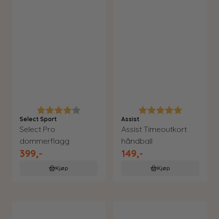
Karakter:
4.0 av 5 mulige
Karakter:
5.0 av 5 m
Select Sport
Assist
Select Pro
Assist Timeoutkort
dommerflagg
håndball
399,-
149,-
Kjøp
Kjøp