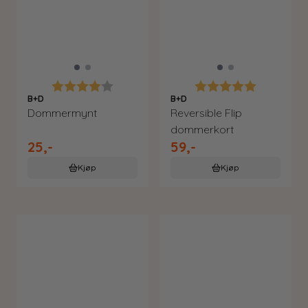
Karakter:
4.0 av 5 mulige
Karakter:
5.0 av 5 m
B+D
B+D
Dommermynt
Reversible Flip
dommerkort
25,-
59,-
Kjøp
Kjøp