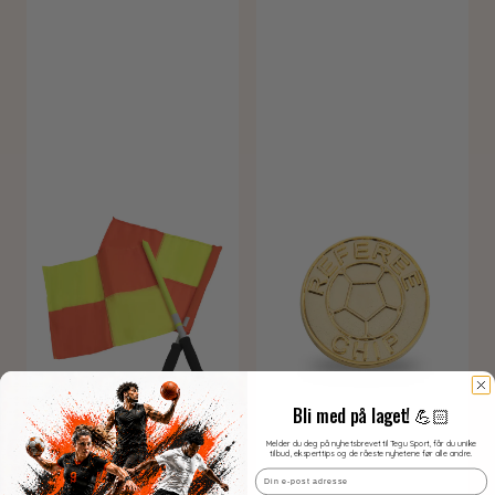
Bli med på laget! 💪🏻
Melder du deg på nyhetsbrevet til Tegu Sport, får du unike
tilbud, eksperttips og de råeste nyhetene før alle andre.
Email