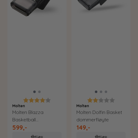
Karakter:
4.0 av 5 mulige
Karakter:
2.0 av 5 m
Molten
Molten
Molten Blazza
Molten Dolfin Basket
Basketball
dommerfløyte
599,-
149,-
dommerfløyte
Kjøp
Kjøp