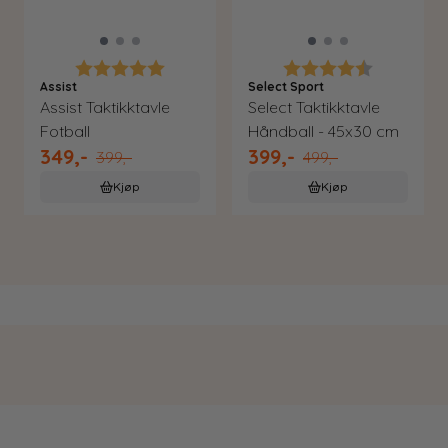
Karakter:
5.0 av 5 mulige
Karakter:
4.4 av 5 m
Assist
Select Sport
Assist Taktikktavle
Select Taktikktavle
Fotball
Håndball - 45x30 cm
349,-
399,-
399,-
499,-
Kjøp
Kjøp