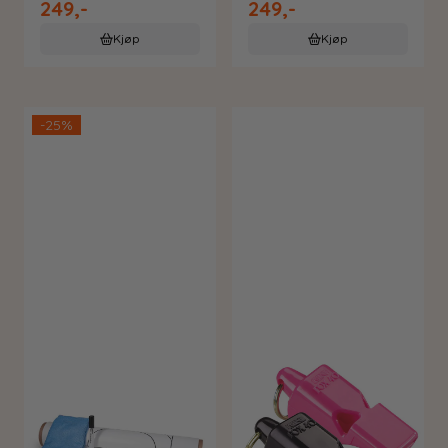
249,-
249,-
Basketball
Kjøp
Kjøp
-25%