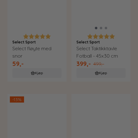
Karakter:
5.0 av 5 mulige
Karakter:
5.0 av 5 m
Select Sport
Select Sport
Select fløyte med
Select Taktikktavle
snor
Fotball - 45x30 cm
59,-
399,-
499,-
Kjøp
Kjøp
-13%