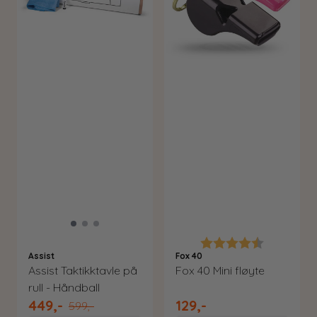
Karakter:
4.5 av 5 m
Assist
Fox 40
Assist Taktikktavle på
Fox 40 Mini fløyte
rull - Håndball
449,-
129,-
599,-