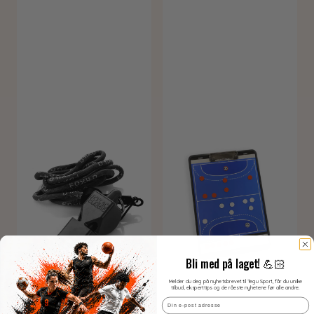
Bli med på laget! 💪🏻
Melder du deg på nyhetsbrevet til Tegu Sport, får du unike
tilbud, eksperttips og de råeste nyhetene før alle andre.
Email