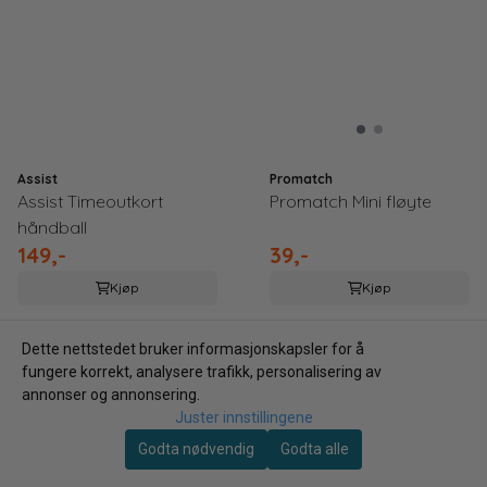
Assist
Promatch
Assist Timeoutkort
Promatch Mini fløyte
håndball
149,-
39,-
Kjøp
Kjøp
Dette nettstedet bruker informasjonskapsler for å
fungere korrekt, analysere trafikk, personalisering av
annonser og annonsering.
Juster innstillingene
Godta nødvendig
Godta alle