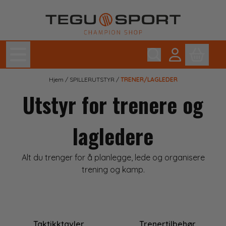
Hopp til innhold
Hjem
/
SPILLERUTSTYR
/
TRENER/LAGLEDER
Utstyr for trenere og
lagledere
Alt du trenger for å planlegge, lede og organisere
trening og kamp.
Taktikktavler
Trenertilbehør