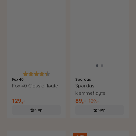
Karakter:
4.9 av 5 mulige
Fox 40
Spordas
Fox 40 Classic fløyte
Spordas
klemmefløyte
129,-
89,-
129,-
Kjøp
Kjøp