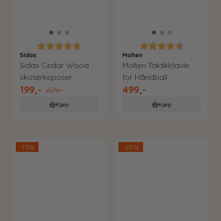
Karakter:
5.0 av 5 mulige
Karakter:
4.6 av 5 m
Sidas
Molten
Sidas Cedar Wood
Molten Taktikktavle
skotørkeposer
for Håndball
199,-
499,-
229,-
Kjøp
Kjøp
-13%
-20%