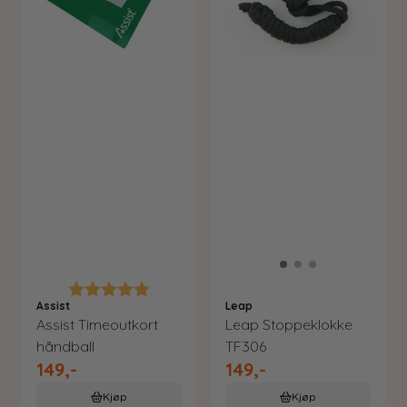
Karakter:
5.0 av 5 mulige
Assist
Leap
Assist Timeoutkort
Leap Stoppeklokke
håndball
TF306
149,-
149,-
Kjøp
Kjøp