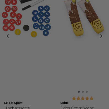
Karakter:
5.0 av 5
Select Sport
Sidas
Tilbehørssett til
Sidas Cedar Wood