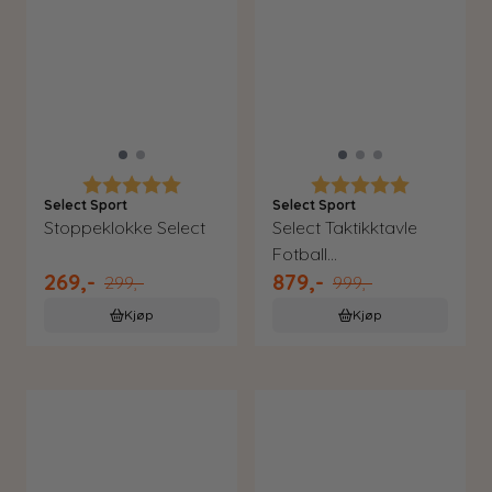
Karakter:
5.0 av 5 mulige
Karakter:
5.0 av 5 m
Select Sport
Select Sport
Stoppeklokke Select
Select Taktikktavle
Fotball
269,-
879,-
Sammenleggbar
299,-
999,-
Kjøp
Kjøp