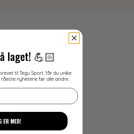
tegorien.
å laget! 💪🏻
evet til Tegu Sport, får du unike
e råeste nyhetene før alle andre.
pularitet.
G ER MED!