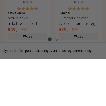
Karakter:
4.6 av 5 mulige
Karakter:
5.0 av 5 
Active Ankle
Hummel
Active Ankle T2
Hummel Chevron
ankelstøtte, svart
Women dommertrøye
849,-
479,-
999,-
599,-
Kjøp
Kjøp
analysere trafikk, personalisering av annonser og annonsering.
 OG SIKKER LEVERING
TRYGG OG ENKEL HA
 med Posten fra lager i Norge
365 dager åpent kjøp og en