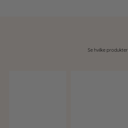
Se hvilke produkter
v 5 mulige