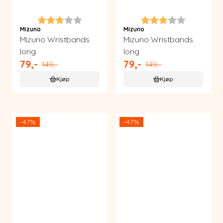
Karakter:
3.0 av 5 mulige
Karakter:
3.0 av 5 m
Mizuno
Mizuno
Mizuno Wristbands
Mizuno Wristbands
long
long
79,-
79,-
149,-
149,-
Kjøp
Kjøp
-47%
-47%