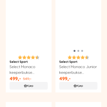
Karakter:
4.1 av 5 mulige
Karakter:
4.1 av 5 m
Select Sport
Select Sport
Select Monaco
Select Monaco Junior
keeperbukse
keeperbukse
499,-
499,-
håndball
håndball
549,-
Kjøp
Kjøp