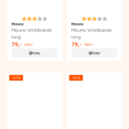
Karakter:
3.0 av 5 mulige
Karakter:
3.0 av 5 m
Mizuno
Mizuno
Mizuno Wristbands
Mizuno Wristbands
long
long
79,-
79,-
149,-
149,-
Kjøp
Kjøp
-47%
-47%