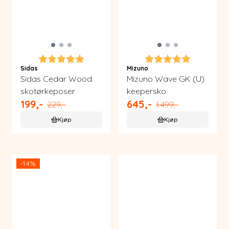
JEG ER MED!
Nei takk. jeg står over.
Karakter:
5.0 av 5 mulige
Karakter:
5.0 av 5 m
Sidas
Mizuno
Sidas Cedar Wood
Mizuno Wave GK (U)
skotørkeposer
keepersko
199,-
645,-
229,-
1.499,-
Kjøp
Kjøp
-14%