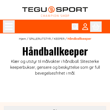
Hopp til innhold
Hjem
/
SPILLERUTSTYR
/
KEEPER
/
Håndballkeeper
Håndballkeeper
Klær og utstyr til målvakter i håndball. Slitesterke
keeperbukser, gensere og beskyttelse som gir full
bevegelsesfrihet i mål.