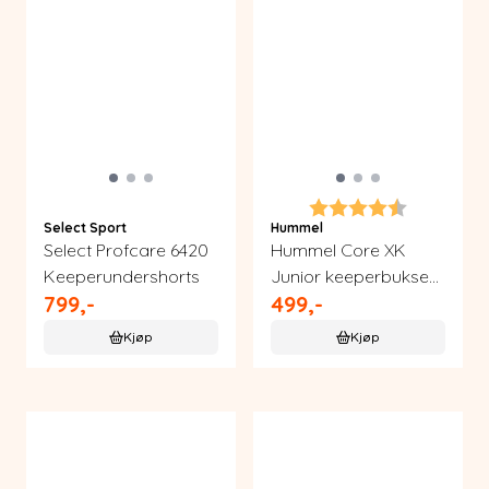
Karakter:
4.3 av 5 m
Select Sport
Hummel
Select Profcare 6420
Hummel Core XK
Keeperundershorts
Junior keeperbukse
799,-
499,-
håndball
Kjøp
Kjøp