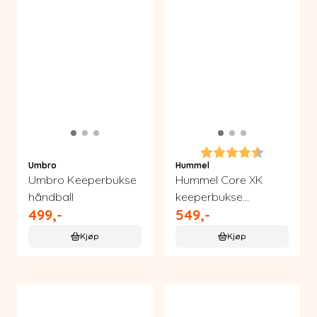
Karakter:
4.3 av 5 m
Umbro
Hummel
Umbro Keeperbukse
Hummel Core XK
håndball
keeperbukse
499,-
549,-
håndball
Kjøp
Kjøp