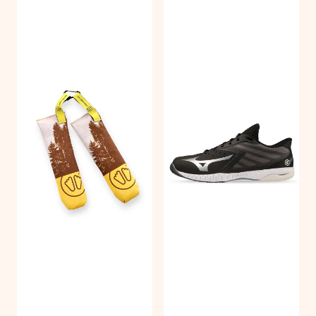
Bli med på laget! 💪🏻
Melder du deg på nyhetsbrevet til Tegu Sport, får du unike
tilbud, eksperttips og de råeste nyhetene før alle andre.
Email