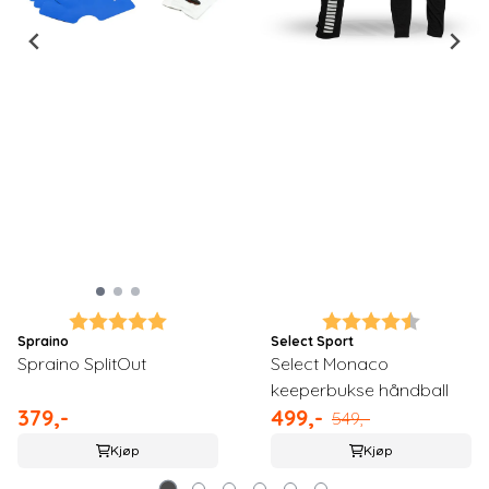
Karakter:
5.0 av 5 mulige
Karakter:
4.1 av 5 
Spraino
Select Sport
Spraino SplitOut
Select Monaco
keeperbukse håndball
379,-
499,-
549,-
Kjøp
Kjøp