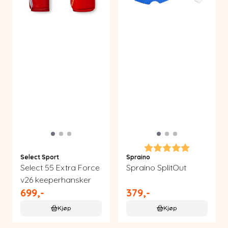
Karakter:
5.0 av 5 m
Select Sport
Spraino
Select 55 Extra Force
Spraino SplitOut
v26 keeperhansker
699,-
379,-
Kjøp
Kjøp