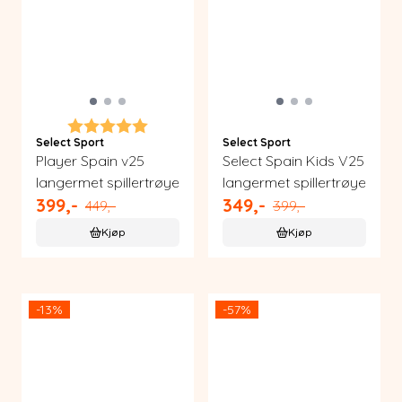
Karakter:
5.0 av 5 mulige
Select Sport
Select Sport
Player Spain v25
Select Spain Kids V25
langermet spillertrøye
langermet spillertrøye
399,-
349,-
449,-
399,-
Kjøp
Kjøp
-13%
-57%