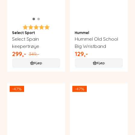
Karakter:
5.0 av 5 mulige
Select Sport
Hummel
Select Spain
Hummel Old School
keepertrøye
Big Wristband
299,-
129,-
349,-
Kjøp
Kjøp
-47%
-47%