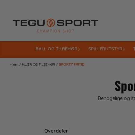
Hopp til innhold
BALL OG TILBEHØR
SPILLERUTSTYR
Hjem
/
KLÆR OG TILBEHØR
/
SPORTY FRITID
Spor
Behagelige og sti
Overdeler