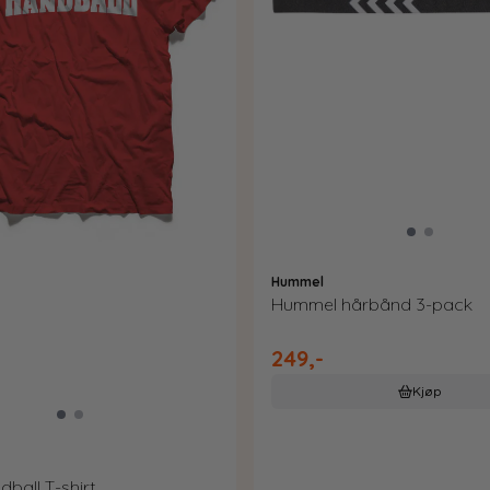
Hummel
Hummel hårbånd 3-pack
249,-
Kjøp
ball T-shirt