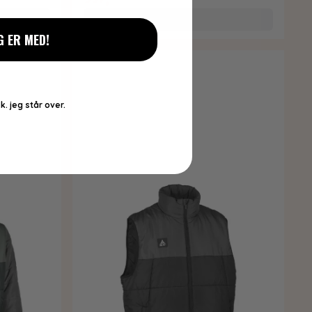
Kjøp
G ER MED!
k. jeg står over.