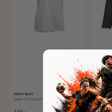
Select Sport
Select Spor
Select Oxford T-shirt woman v25
Select Sp
349,-
1.249,-