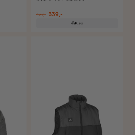
339,-
427,-
Kjøp