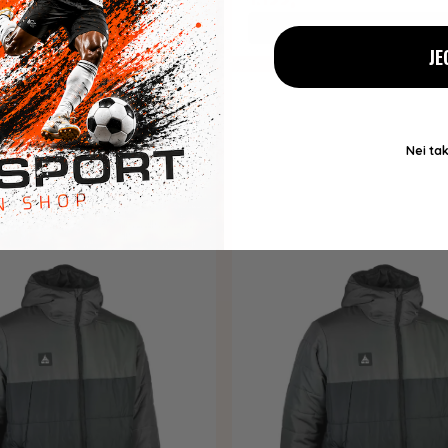
Kjøp
Kjøp
JE
Nei tak