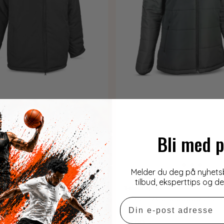
Bli med p
Melder du deg på nyhetsbr
tilbud, eksperttips og d
t
Select Sport
ain V25 Coachjakke
Select Oxford padded jac
Email
v25
1.199,-
1.449,-