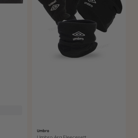
Umbro
Umbro Ara Fleecesett