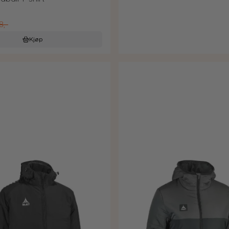
8,-
Kjøp