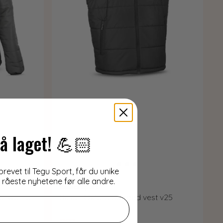
å laget! 💪🏻
evet til Tegu Sport, får du unike
e råeste nyhetene før alle andre.
Select Sport
ket woman
Select Oxford padded vest v25
997,-