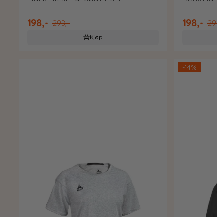
198,-
198,-
298,-
29
Kjøp
-14%