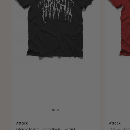
Attack
Attack
Black Metal Handball T-shirt
100% Hand