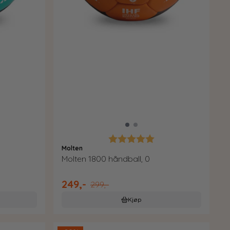
0 av 5 mulige
Karakter:
5.0 av 5 mulige
Molten
Molten 1800 håndball, 0
249,-
299,-
Kjøp