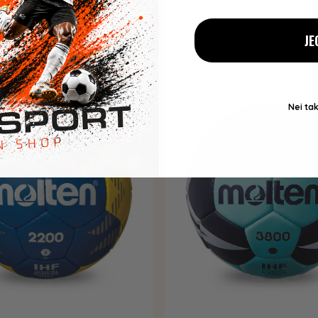
JE
Nei tak