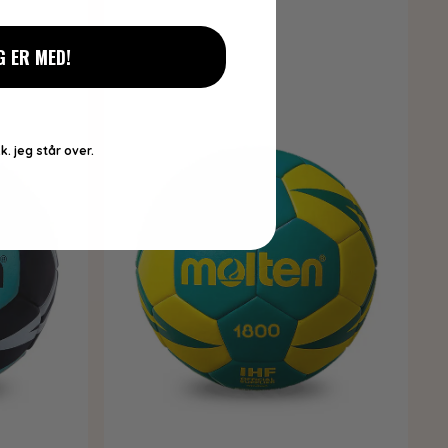
G ER MED!
k. jeg står over.