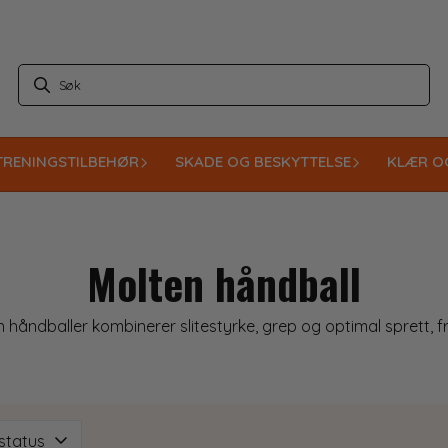
TRENINGSTILBEHØR
SKADE OG BESKYTTELSE
KLÆR O
Molten håndball
åndballer kombinerer slitestyrke, grep og optimal sprett, fra 
status