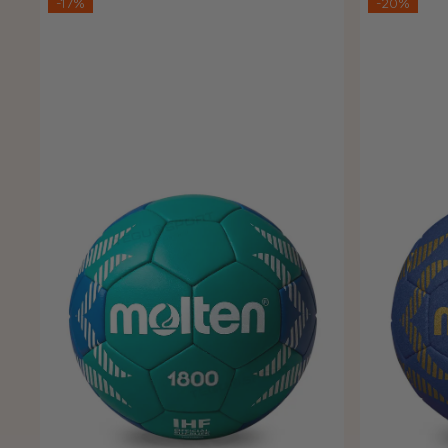
-17%
-20%