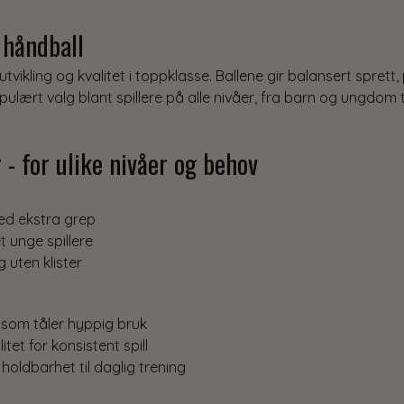
 håndball
utvikling og kvalitet i toppklasse. Ballene gir balansert spret
opulært valg blant spillere på alle nivåer, fra barn og ungdom
- for ulike nivåer og behov
med ekstra grep
t unge spillere
g uten klister
r som tåler hyppig bruk
tet for konsistent spill
oldbarhet til daglig trening