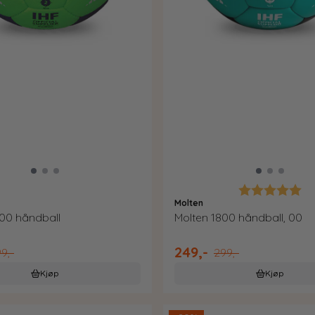
Karakter:
5.
Molten
00 håndball
Molten 1800 håndball, 00
249,-
9,-
299,-
Kjøp
Kjøp