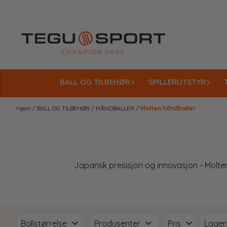
Hopp til innhold
BALL OG TILBEHØR
SPILLERUTSTYR
Hjem
/
BALL OG TILBEHØR
/
HÅNDBALLER
/
Molten håndballer
Japansk presisjon og innovasjon - Molten h
Ballstørrelse
Produsenter
Pris
Lager