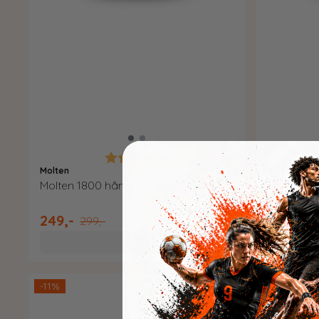
Karakter:
5.0 av 5 mulige
Molten
Molten
Molten 1800 håndball, 1
Molten 50
249,-
799,-
299,-
99
Kjøp
-11%