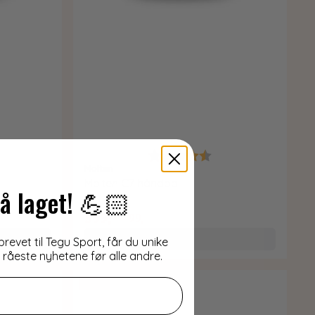
8 av 5 mulige
Karakter:
4.8 av 5 mulige
Molten
Molten C7 håndball
å laget! 💪🏻
399,-
499,-
Kjøp
evet til Tegu Sport, får du unike
e råeste nyhetene før alle andre.
-17%