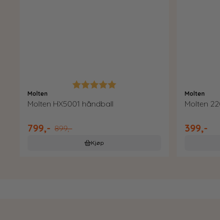
Karakter:
5.0 av 5 mulige
Molten
Molten
Molten HX5001 håndball
Molten 22
799,-
399,-
899,-
Kjøp