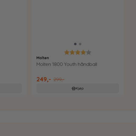
5 av 5 mulige
Karakter:
4.0 av 5 mulige
Molten
Molten 1800 Youth håndball
249,-
299,-
Kjøp