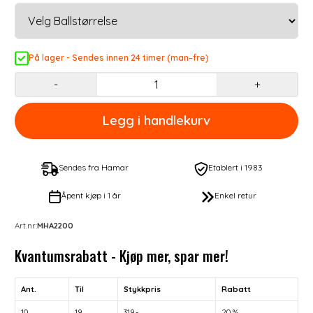
På lager - Sendes innen 24 timer (man–fre)
-
+
Sendes fra Hamar
Etablert i 1983
Åpent kjøp i 1 år
Enkel retur
Art.nr:
MHA2200
Kvantumsrabatt - Kjøp mer, spar mer!
Ant.
Til
Stykkpris
Rabatt
10
19
319,-
20 %