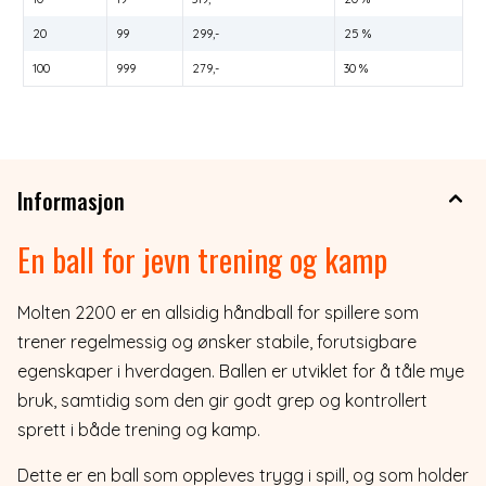
20
99
299,-
25 %
100
999
279,-
30 %
Informasjon
En ball for jevn trening og kamp
Molten 2200 er en allsidig håndball for spillere som
trener regelmessig og ønsker stabile, forutsigbare
egenskaper i hverdagen. Ballen er utviklet for å tåle mye
bruk, samtidig som den gir godt grep og kontrollert
sprett i både trening og kamp.
Dette er en ball som oppleves trygg i spill, og som holder