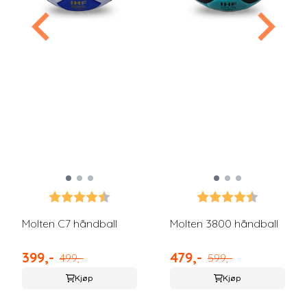
5 mulige
Karakter:
4.8 av 5 mulige
Karakter:
4.5 av 5 
Molten C7 håndball
Molten 3800 håndball
399,-
479,-
499,-
599,-
Kjøp
Kjøp