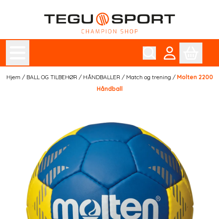
Hopp til innhold
Hjem
/
BALL OG TILBEHØR
/
HÅNDBALLER
/
Match og trening
/
Molten 2200
Håndball