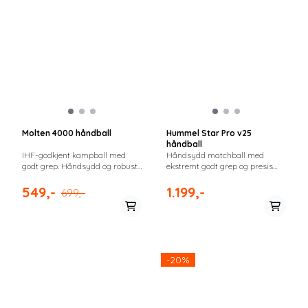
Molten 4000 håndball
Hummel Star Pro v25
håndball
IHF-godkjent kampball med
Håndsydd matchball med
godt grep. Håndsydd og robust.
ekstremt godt grep og presis
Overflate for optimalt feste med
ballkontroll. Utviklet for
klister.
konkurransespill med klister.
549,-
1.199,-
699,-
-20%