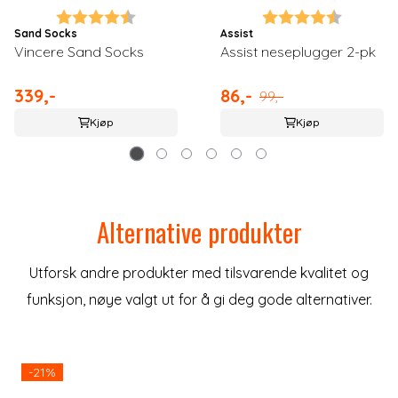
Karakter:
4.7 av 5 mulige
Karakter:
4.9 av 5
Sand Socks
Assist
Vincere Sand Socks
Assist neseplugger 2-pk
339,-
86,-
99,-
Kjøp
Kjøp
Alternative produkter
Utforsk andre produkter med tilsvarende kvalitet og
funksjon, nøye valgt ut for å gi deg gode alternativer.
-21%