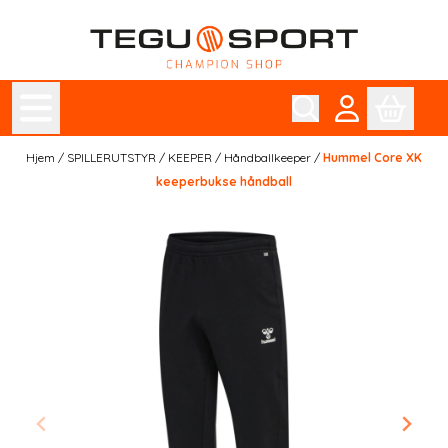
Hopp til innhold
Hjem
/
SPILLERUTSTYR
/
KEEPER
/
Håndballkeeper
/
Hummel Core XK
keeperbukse håndball