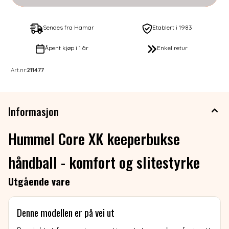
Sendes fra Hamar
Etablert i 1983
Åpent kjøp i 1 år
Enkel retur
Art.nr:
211477
Informasjon
Hummel Core XK keeperbukse
håndball - komfort og slitestyrke
Utgående vare
Denne modellen er på vei ut