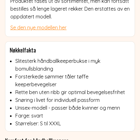
Produktet fases ut av sortimentet, men kan fortsatt
bestilles så lenge lageret rekker. Den erstattes av en
oppdatert modell.
Se den nye modellen her
Nøkkelfakta
Slitesterk håndballkeeperbukse i myk
bomullsblanding
Forsterkede sømmer tåler tøffe
keeperbevegelser
Rette ben uten ribb gir optimal bevegelsesfrihet
Snøring i livet for individuell passform
Unisex-modell - passer både kvinner og menn
Farge: svart
Størrelser: S til XXXL