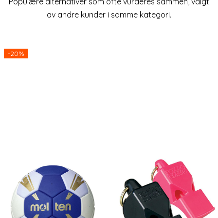
Populære alternativer som ofte vurderes sammen, valgt
av andre kunder i samme kategori.
lige
-20%