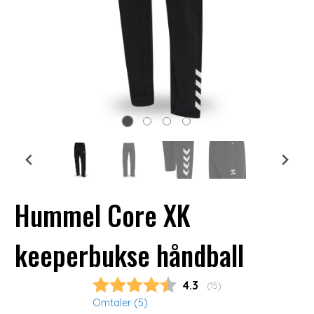
Hummel Core XK
keeperbukse håndball
Gjennomsnittskarakter
4.3
(
stemmer:
15
)
Omtaler (
5
)