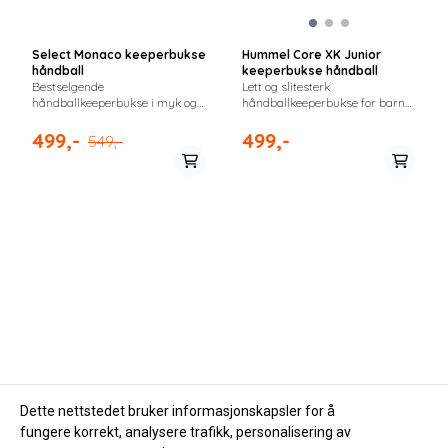
Select Monaco keeperbukse
Hummel Core XK Junior
håndball
keeperbukse håndball
Bestselgende
Lett og slitesterk
håndballkeeperbukse i myk og
håndballkeeperbukse for barn
fleksibel kvalitet. Forsterkede
og ungdom. Myk
sømmer gir slitestyrke og full
bomullsblanding med snøring i
499,-
499,-
549,-
bevegelighet for målvakter.
livet og rette ben for full
bevegelighet.
Dette nettstedet bruker informasjonskapsler for å
fungere korrekt, analysere trafikk, personalisering av