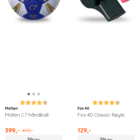
Karakter:
4.8 av 5 mulige
Karakter:
4.9 av 5
Molten
Fox 40
Molten C7 håndball
Fox 40 Classic fløyte
399,-
129,-
499,-
Kjøp
Kjøp