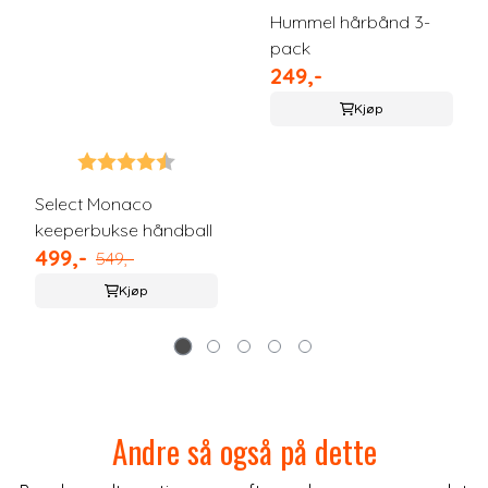
Hummel hårbånd 3-
pack
249,-
Kjøp
Karakter:
4.1 av 5 mulige
Select Monaco
keeperbukse håndball
499,-
549,-
Kjøp
Andre så også på dette