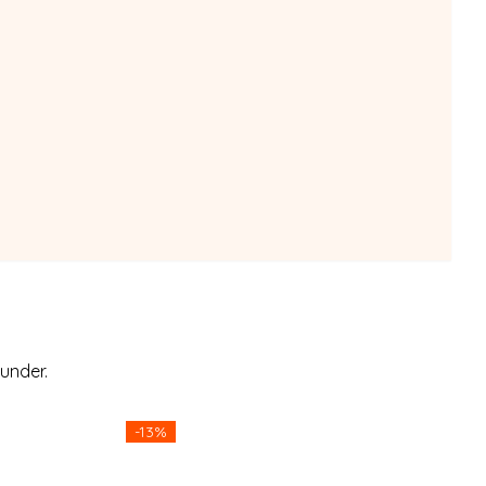
under.
-13%