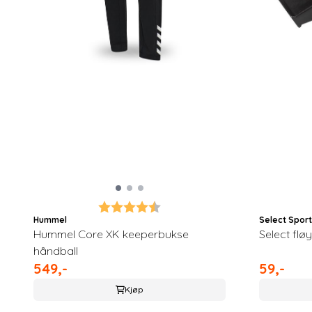
Karakter:
4.3 av 5 mulige
Hummel
Select Sport
Hummel Core XK keeperbukse
Select flø
håndball
549,-
59,-
Kjøp