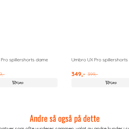
Pro spillershorts dame
Umbro UX Pro spillershort
349,-
9,-
399,-
Kjøp
Kjøp
Andre så også på dette
nativer som ofte vurderes sammen, valgt av andre kunder i 