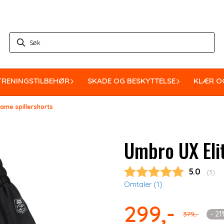
TRENINGSTILBEHØR
SKADE OG BESKYTTELSE
KLÆR O
dame spillershorts
Umbro UX Eli
Gjennoms
5.0
(
stem
3
)
Omtaler (
1
)
299,-
- 2
379,-