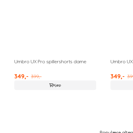
Umbro UX Pro spillershorts dame
Umbro UX 
349,-
349,-
399,-
39
Kjøp
Populære alter