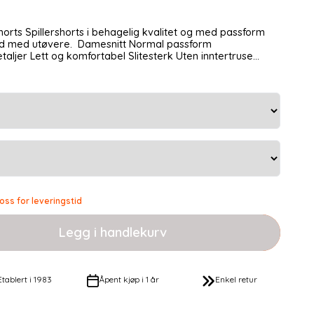
 med passform
Damesnitt Normal passform
ten inntertruse
Materiale: 100% Polyester 125gm2
 oss for leveringstid
Etablert i 1983
Åpent kjøp i 1 år
Enkel retur