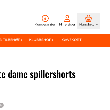
Kundesenter
Mine sider
Handlekurv
G TILBEHØR
KLUBBSHOP
GAVEKORT
te dame spillershorts
nittskarakter:
mer:
1%