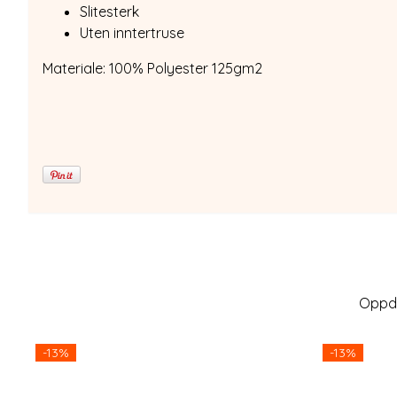
Slitesterk
Uten inntertruse
Materiale: 100% Polyester 125gm2
Oppda
-13%
-13%