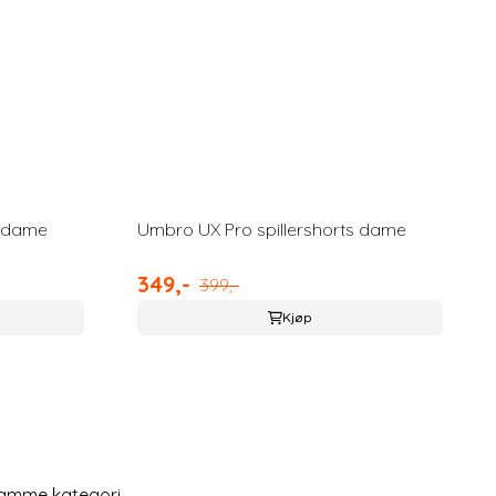
s dame
Umbro UX Pro spillershorts dame
349,-
399,-
Kjøp
samme kategori.