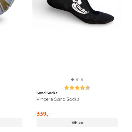
8 av 5 mulige
Karakter:
4.7 av 5 mulige
Sand Socks
Vincere Sand Socks
339,-
Kjøp