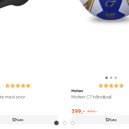
Karakter:
5.0 av 5 mulige
Karakter:
4.
Molten
yte med snor
Molten C7 håndball
399,-
499,-
Kjøp
Kjøp