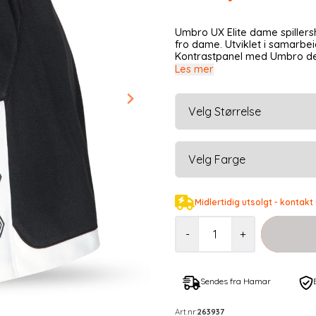
Umbro UX Elite dame spillershorts Spillershorts i behagelig kvalitet og
fro dame. Utviklet i samarbeid med utøvere. 
Kontrastpanel med Umbro detaljer Lett og komfortabel Slitesterk U
Les mer
Midlertidig utsolgt - kontakt
-
+
Sendes fra Hamar
Art.nr:
263937