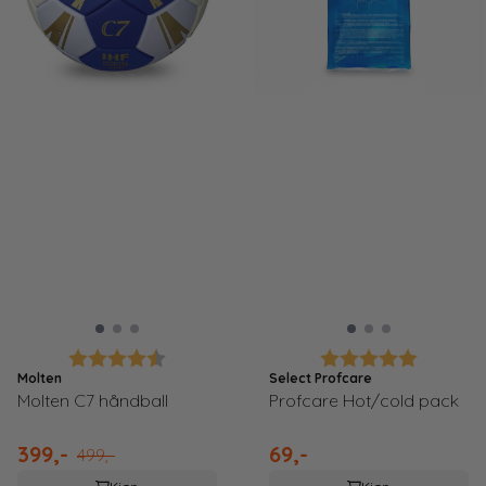
Karakter:
4.8 av 5 mulige
Karakter:
5.0 av 5
Molten
Select Profcare
Molten C7 håndball
Profcare Hot/cold pack
399,-
69,-
499,-