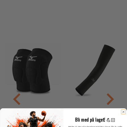
Bli med på laget! 💪🏻
Melder du deg på nyhetsbrevet til Tegu Sport, får du unike