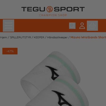
Hopp til innhold
Hjem
/
SPILLERUTSTYR
/
KEEPER
/
Håndballkeeper
/
Mizuno Wristbands Short
-47%