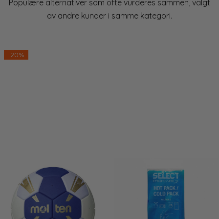
Populære alternativer som ofte vurderes sammen, valgt
av andre kunder i samme kategori.
lige
-20%