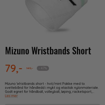
Mizuno Wristbands Short
79,-
- 47%
149,-
Mizuno Wristbands short - hvit/mint Pakke med to
svettebånd for håndledd i mykt og elastisk nylonmateriale.
Godt egnet for håndball, volleyball, løping, racketsport,
styrketrening eller annen fysisk aktivitet. Lengde: 7 cm
Les mer
Materiale: 96% polyester 4% Elasthane Farge: Mint/hvit
med brodert Mizuno Runbird-logo