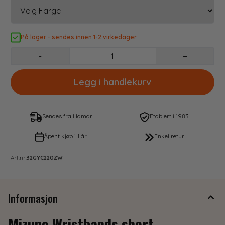
På lager - sendes innen 1-2 virkedager
-
+
Sendes fra Hamar
Etablert i 1983
Åpent kjøp i 1 år
Enkel retur
Art.nr:
32GYC220ZW
Informasjon
Mizuno Wristbands short -