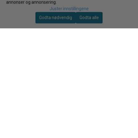
annonser og annonsering.
spillertrøyer kan leveres som
draktsett ferdig med trykk av
Juster innstillingene
tall, navn og logoer etc. Kontakt
Godta nødvendig
Godta alle
kundeservice for mer
informasjon om
tilpassing/trykk.