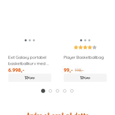
5 mulige
Karakter:
4.0 av 5 
Exit Galaxy portabel
Player Basketballbag
basketballkurv med ...
6.998,-
99,-
198,-
Kjøp
Kjøp