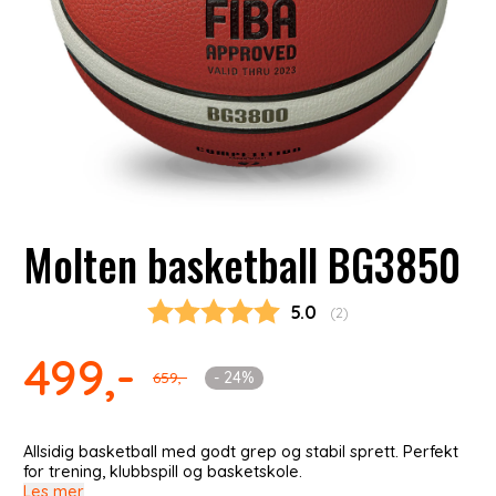
Molten basketball BG3850
Gjennomsnittskarakter
5.0
(
stemmer:
2
)
499,-
- 24%
659,-
Allsidig basketball med godt grep og stabil sprett. Perfekt
for trening, klubbspill og basketskole.
Les mer