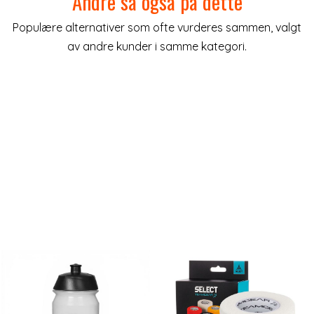
Andre så også på dette
Populære alternativer som ofte vurderes sammen, valgt
av andre kunder i samme kategori.
ulige