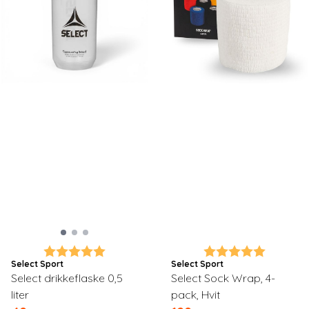
Karakter:
5.0 av 5 mulige
Karakter:
5.0 av 5
Select Sport
Select Sport
Select drikkeflaske 0,5
Select Sock Wrap, 4-
liter
pack, Hvit