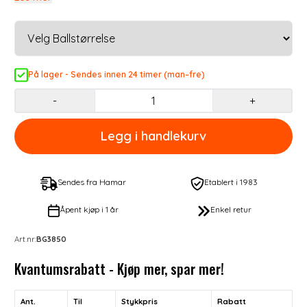
På lager - Sendes innen 24 timer (man–fre)
-
+
Sendes fra Hamar
Etablert i 1983
Åpent kjøp i 1 år
Enkel retur
Art.nr:
BG3850
Kvantumsrabatt - Kjøp mer, spar mer!
Ant.
Til
Stykkpris
Rabatt