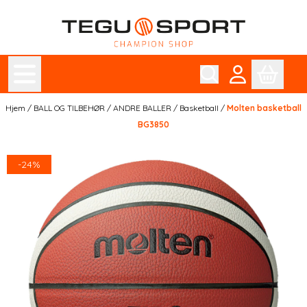
Hopp til innhold
Hjem
/
BALL OG TILBEHØR
/
ANDRE BALLER
/
Basketball
/
Molten basketball
BG3850
-24%