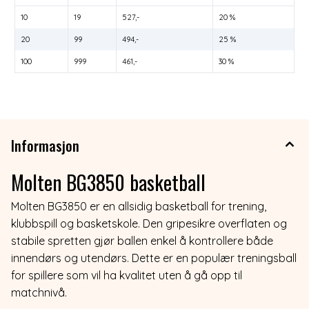
10
19
527,-
20 %
20
99
494,-
25 %
100
999
461,-
30 %
Informasjon
Molten BG3850 basketball
Molten BG3850 er en allsidig basketball for trening,
klubbspill og basketskole. Den gripesikre overflaten og
stabile spretten gjør ballen enkel å kontrollere både
innendørs og utendørs. Dette er en populær treningsball
for spillere som vil ha kvalitet uten å gå opp til
matchnivå.