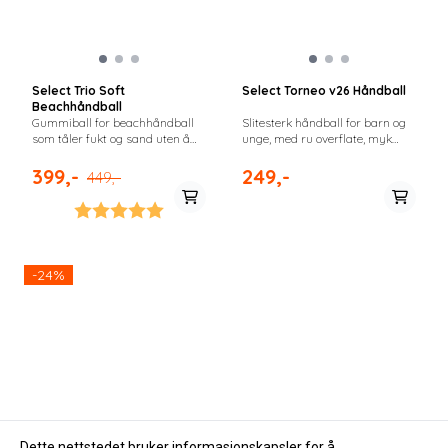
Select Trio Soft
Select Torneo v26 Håndball
Beachhåndball
Gummiball for beachhåndball
Slitesterk håndball for barn og
som tåler fukt og sand uten å
unge, med ru overflate, myk
miste balanse. Gir godt grep
ballkontakt og godt grep for
under alle forhold og på alle
små hender.
399,-
249,-
449,-
nivåer.
Karakter:
5.0 av 5 mulige
-24%
Dette nettstedet bruker informasjonskapsler for å