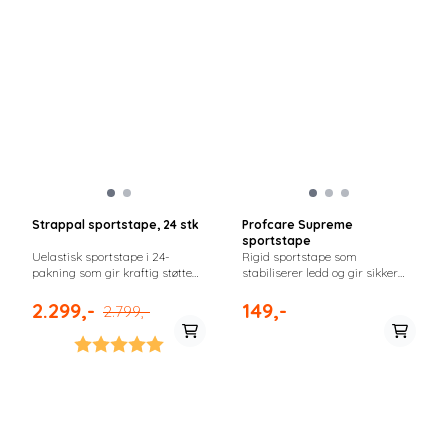
Strappal sportstape, 24 stk
Profcare Supreme
sportstape
Uelastisk sportstape i 24-
Rigid sportstape som
pakning som gir kraftig støtte
stabiliserer ledd og gir sikker
og stabilisering av ledd ved høy
fiksering ved belastning.
belastning.
2.299,-
149,-
2.799,-
Karakter:
5.0 av 5 mulige