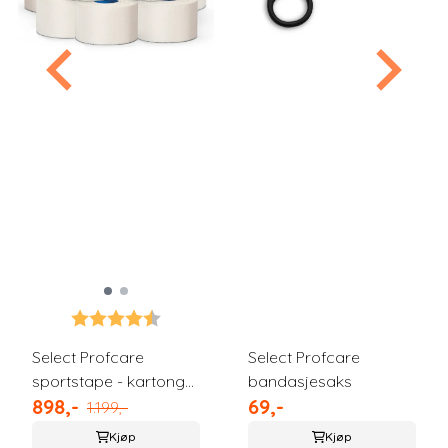
Karakter:
4.6 av 5 mulige
Select Profcare
Select Profcare
sportstape - kartong
bandasjesaks
898,-
69,-
32 ruller
1.199,-
Kjøp
Kjøp