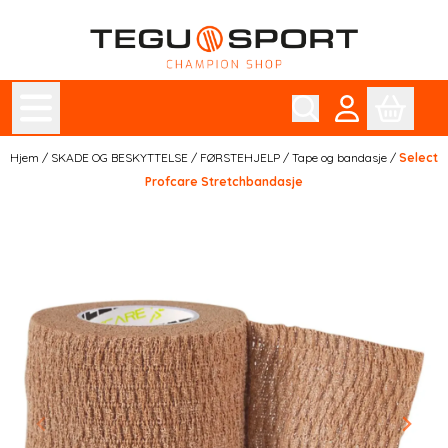
Hopp til innhold
Hjem
/
SKADE OG BESKYTTELSE
/
FØRSTEHJELP
/
Tape og bandasje
/
Select
Profcare Stretchbandasje