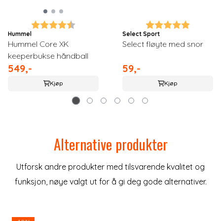
Karakter:
4.3 av 5 mulige
Karakter:
5.0 av 5
Hummel
Select Sport
Hummel Core XK
Select fløyte med snor
keeperbukse håndball
549,-
59,-
Kjøp
Kjøp
Alternative produkter
Utforsk andre produkter med tilsvarende kvalitet og
funksjon, nøye valgt ut for å gi deg gode alternativer.