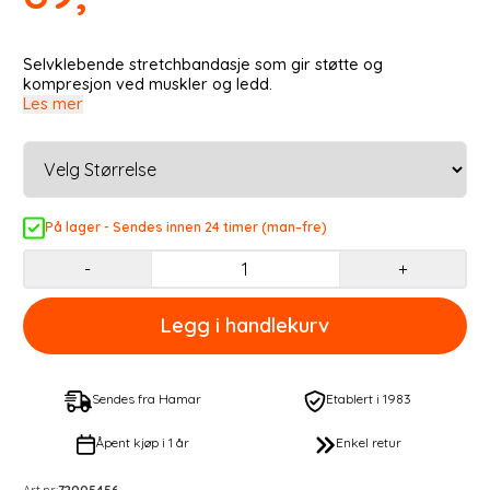
Selvklebende stretchbandasje som gir støtte og
kompresjon ved muskler og ledd.
Les mer
På lager - Sendes innen 24 timer (man–fre)
-
+
Sendes fra Hamar
Etablert i 1983
Åpent kjøp i 1 år
Enkel retur
Art.nr:
72005456