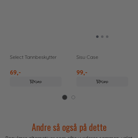
5 mulige
Select Tannbeskytter
Sisu Case
69,-
99,-
Kjøp
Kjøp
Andre så også på dette