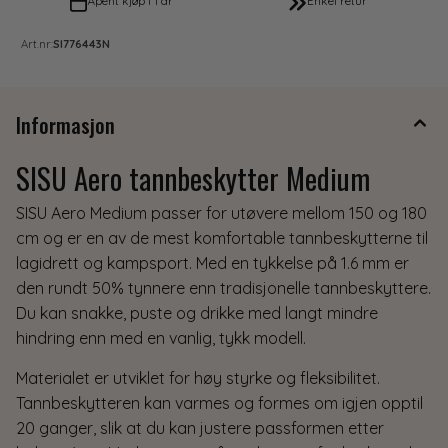
Åpent kjøp i 1 år
Enkel retur
Art.nr:
SI776443N
Informasjon
SISU Aero tannbeskytter Medium
SISU Aero Medium passer for utøvere mellom 150 og 180
cm og er en av de mest komfortable tannbeskytterne til
lagidrett og kampsport. Med en tykkelse på 1.6 mm er
den rundt 50% tynnere enn tradisjonelle tannbeskyttere.
Du kan snakke, puste og drikke med langt mindre
hindring enn med en vanlig, tykk modell.
Materialet er utviklet for høy styrke og fleksibilitet.
Tannbeskytteren kan varmes og formes om igjen opptil
20 ganger, slik at du kan justere passformen etter