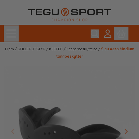
Hopp til innhold
Hjem
/
SPILLERUTSTYR
/
KEEPER
/
Keeperbeskyttelse
/
Sisu Aero Medium
tannbeskytter