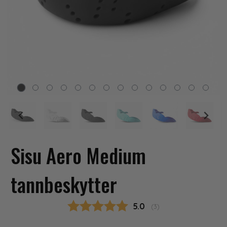
Sisu Aero Medium
tannbeskytter
Gjennomsnittskarakter
5.0
(
stemmer:
3
)