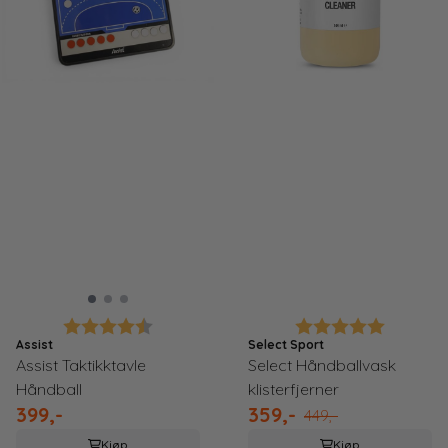
Karakter:
4.7 av 5 mulige
Karakter:
5.0 av 5
Assist
Select Sport
Assist Taktikktavle
Select Håndballvask
Håndball
klisterfjerner
399,-
359,-
449,-
Kjøp
Kjøp