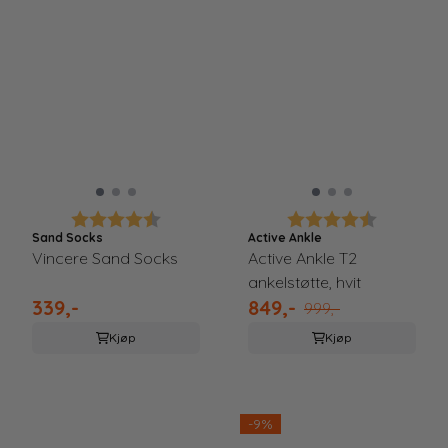
Karakter:
4.7 av 5 mulige
Karakter:
4.6 av 5 m
Sand Socks
Active Ankle
Vincere Sand Socks
Active Ankle T2
ankelstøtte, hvit
339,-
849,-
999,-
Kjøp
Kjøp
-9%