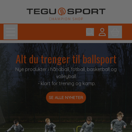
Hopp til innhold
Alt du trenger til ballsport
Nye produkter i håndball, fotball, basketball og
volleyball
- klart for trening og kamp.
SE ALLE NYHETER