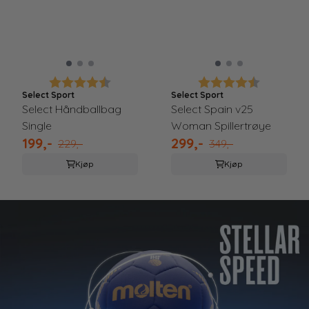
Karakter:
4.7 av 5 mulige
Karakter:
4.9 av 5 
Select Sport
Select Sport
Select Håndballbag
Select Spain v25
Single
Woman Spillertrøye
199,-
299,-
229,-
349,-
Kjøp
Kjøp