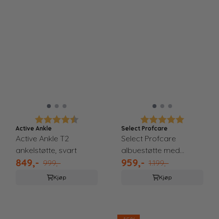
Karakter:
4.6 av 5 mulige
Karakter:
5.0 av 5 
Active Ankle
Select Profcare
Active Ankle T2
Select Profcare
ankelstøtte, svart
albuestøtte med
849,-
959,-
skinner
999,-
1.199,-
Kjøp
Kjøp