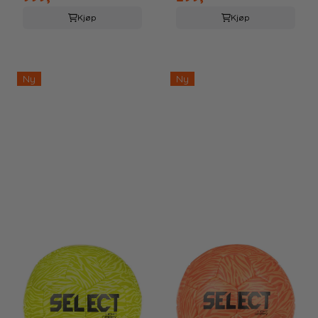
Kjøp
Kjøp
Ny
Ny