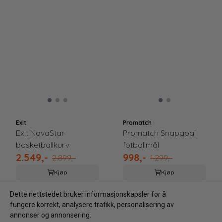
Exit
Promatch
Exit NovaStar
Promatch Snapgoal
basketballkurv
fotballmål
2.549,-
998,-
2.899,-
1.299,-
Kjøp
Kjøp
Dette nettstedet bruker informasjonskapsler for å
fungere korrekt, analysere trafikk, personalisering av
annonser og annonsering.