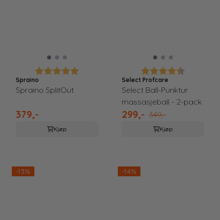
Karakter:
5.0 av 5 mulige
Karakter:
4.8 av 5 
Spraino
Select Profcare
Spraino SplitOut
Select Ball-Punktur
massasjeball - 2-pack
379,-
299,-
349,-
Kjøp
Kjøp
-13%
-14%