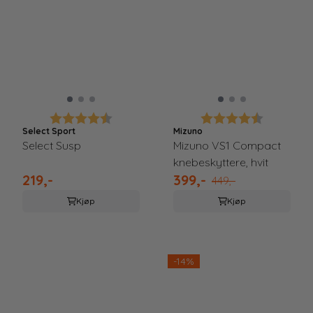
Karakter:
4.5 av 5 mulige
Karakter:
4.5 av 5 
Select Sport
Mizuno
Select Susp
Mizuno VS1 Compact
knebeskyttere, hvit
219,-
399,-
449,-
Kjøp
Kjøp
-14%