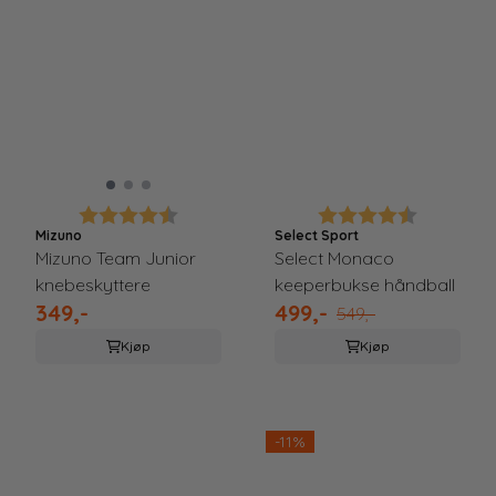
Karakter:
4.4 av 5 mulige
Karakter:
4.1 av 5 m
Mizuno
Select Sport
Mizuno Team Junior
Select Monaco
knebeskyttere
keeperbukse håndball
349,-
499,-
549,-
Kjøp
Kjøp
-11%