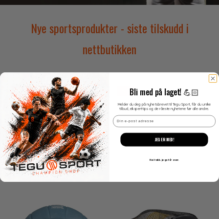
Nye sportsprodukter - siste tilskudd i
nettbutikken
Bli med på laget! 💪🏻
Ny
Ny
Melder du deg på nyhetsbrevet til Tegu Sport, får du unike
tilbud, eksperttips og de råeste nyhetene før alle andre.
Email
JEG ER MED!
Nei takk. jeg står over.