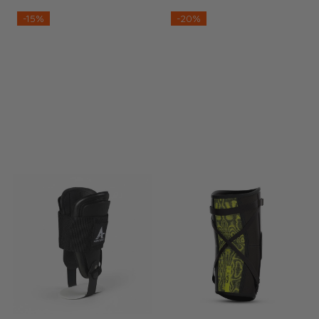
-15%
-20%