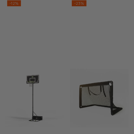
-12%
-23%