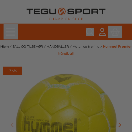
Hopp til innhold
Hjem
/
BALL OG TILBEHØR
/
HÅNDBALLER
/
Match og trening
/
Hummel Premier
håndball
-36%