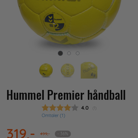
Hummel Premier håndball
Gjennomsnittskarakter
4.0
(
stemmer:
1
)
Omtaler (
1
)
319,-
- 36%
499,-