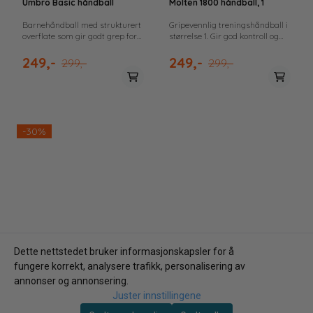
Umbro Basic håndball
Molten 1800 håndball, 1
Barnehåndball med strukturert
Gripevennlig treningshåndball i
overflate som gir godt grep for
størrelse 1. Gir god kontroll og
små hender. Utviklet for lek,
jevn sprett for ungdom 13 til 14
trening og trygg ballkontroll.
år.
249,-
249,-
299,-
299,-
-30%
Dette nettstedet bruker informasjonskapsler for å
fungere korrekt, analysere trafikk, personalisering av
annonser og annonsering.
Juster innstillingene