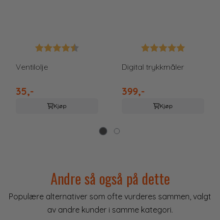
5 mulige
Karakter:
4.6 av 5 mulige
Karakter:
5.0 av 5 
Ventilolje
Digital trykkmåler
35,-
399,-
Kjøp
Kjøp
Andre så også på dette
Populære alternativer som ofte vurderes sammen, valgt
av andre kunder i samme kategori.