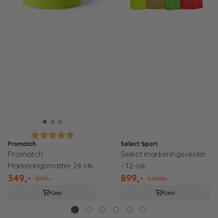
Karakter:
4.6 av 5 mulige
Promatch
Select Sport
Promatch
Select markeringsvester
Markeringsmatter 24 stk
- 12-stk
349,-
899,-
399,-
1.068,-
Kjøp
Kjøp