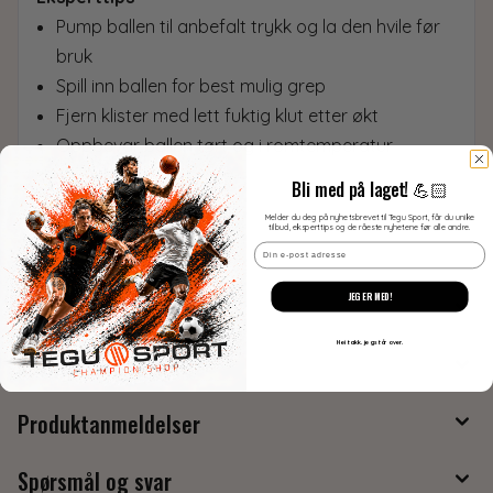
Pump ballen til anbefalt trykk og la den hvile før
bruk
Spill inn ballen for best mulig grep
Fjern klister med lett fuktig klut etter økt
Oppbevar ballen tørt og i romtemperatur
Bli med på laget! 💪🏻
Melder du deg på nyhetsbrevet til Tegu Sport, får du unike
tilbud, eksperttips og de råeste nyhetene før alle andre.
Email
JEG ER MED!
Produsent
Nei takk. jeg står over.
Kvantumsrabatt
Produktanmeldelser
Spørsmål og svar