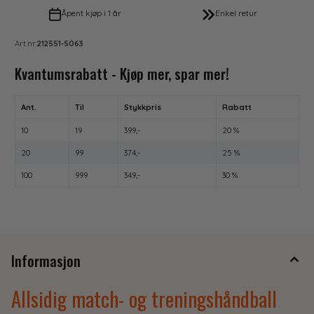
Åpent kjøp i 1 år
Enkel retur
Art.nr:
212551-5063
Kvantumsrabatt - Kjøp mer, spar mer!
Ant.
Til
Stykkpris
Rabatt
10
19
399,-
20 %
20
99
374,-
25 %
100
999
349,-
30 %
Informasjon
Allsidig match- og treningshåndball