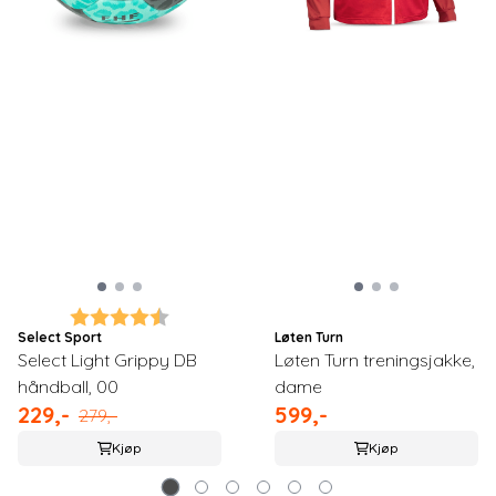
Karakter:
4.5 av 5 mulige
Select Sport
Løten Turn
Select Light Grippy DB
Løten Turn treningsjakke,
håndball, 00
dame
229,-
599,-
279,-
Kjøp
Kjøp