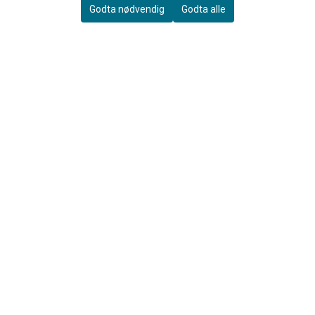
Godta nødvendig
Godta alle
Molten 5000 v25 håndball
Select EHF European League
v25 Håndball