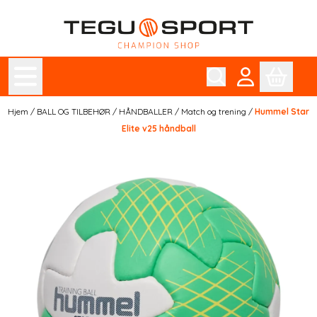
Hopp til innhold
Hjem
/
BALL OG TILBEHØR
/
HÅNDBALLER
/
Match og trening
/
Hummel Star
Elite v25 håndball