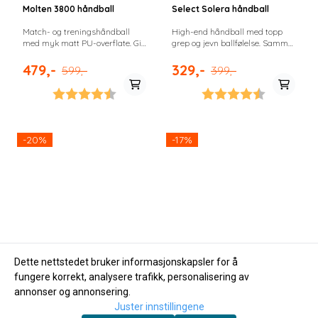
Molten 3800 håndball
Select Solera håndball
Match- og treningshåndball
High-end håndball med topp
med myk matt PU-overflate. Gir
grep og jevn ballfølelse. Samme
godt grep med og uten klister og
kvalitet i alle størrelser. Et av
stabil sprett i spill.
markedets beste valg for
479,-
329,-
599,-
399,-
pengene.
Karakter:
4.5 av 5 mulige
Karakter:
4.4 av 5 m
-20%
-17%
Dette nettstedet bruker informasjonskapsler for å
fungere korrekt, analysere trafikk, personalisering av
annonser og annonsering.
Juster innstillingene