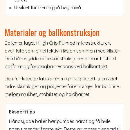
Utviklet for trening på høyt nivå
Materialer og ballkonstruksjon
Ballen er laget i High Grip PU med mikrostrukturert
overflate som gir effektiv friksjon sammen med klister.
Den håndsydde panelkonstruksjonen bidrar til stabil
ballform og forutsigbar respons ved ballkontakt.
Den fri-flytende latexblæren gir livlig sprett, mens det
indre skumlaget og polyesterfôret sørger for balanse
mellom mykhet, stabilitet og holdbarhet.
Eksperttips
Håndsydde baller bør pumpes hardt og få hvile
noen timer før første økt. Dette gir materialene tid til