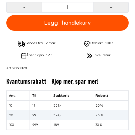
-
+
Sendes fra Hamar
Etablert i 1983
Åpent kjøp i 1 år
Enkel retur
Art.nr:
229170
Kvantumsrabatt - Kjøp mer, spar mer!
Ant.
Til
Stykkpris
Rabatt
10
19
559,-
20 %
20
99
524,-
25 %
100
999
489,-
30 %