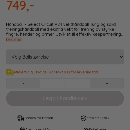
749,-
Håndball - Select Circuit V24 vekthåndball Tung og solid
treningshåndball med ekstra vekt for trening av styrke i
fingre, hender og armer. Utviklet til effektiv keepertrening
og skuddtrening for spillere og i alle aldre og nivåer. Fint
Les mer
verktøy for håndballspilleren som vil nå lenger og yte det
lille ekstra. Håndsydd Zero-Wing blære EHF-godkjent
Materiale: Polyuretan Str. 3 (800 g) Str. 2 (500 g) Str. 1 (450
g) Obs! De fleste baller leveres uten luft. Husk ballpumpe
og ventilolje .
Midlertidig utsolgt - kontakt oss for leveringstid
-
+
Sendes fra Hamar
Etablert i 1983
Åpent kjøp i 1 år
Enkel retur