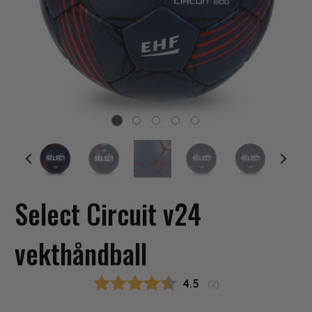
Select Circuit v24
vekthåndball
Gjennomsnittskarakter
4.5
(
stemmer:
2
)