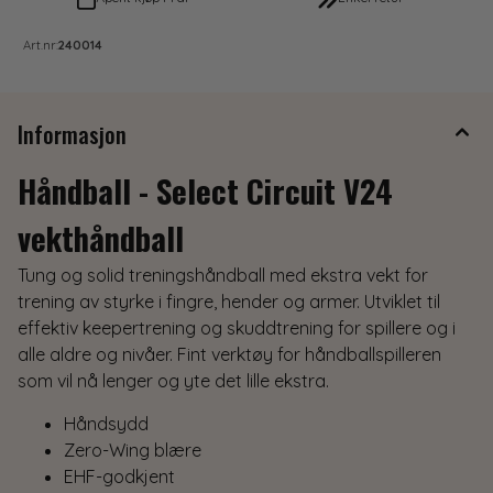
Art.nr:
240014
Informasjon
Håndball - Select Circuit V24
vekthåndball
Tung og solid treningshåndball med ekstra vekt for
trening av styrke i fingre, hender og armer. Utviklet til
effektiv keepertrening og skuddtrening for spillere og i
alle aldre og nivåer. Fint verktøy for håndballspilleren
som vil nå lenger og yte det lille ekstra.
Håndsydd
Zero-Wing blære
EHF-godkjent