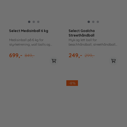
Select Medisinball 6 kg
Select Goalcha
Streethåndball
Medisinball på 6 kg for
Myk og lett ball for
styrketrening, wall balls og
beachhåndball, streethåndball
funksjonelle øvelser.
og trening for barn. Skånsom og
enkel å bruke både ute og inne.
699,-
249,-
849,-
299,-
-8%