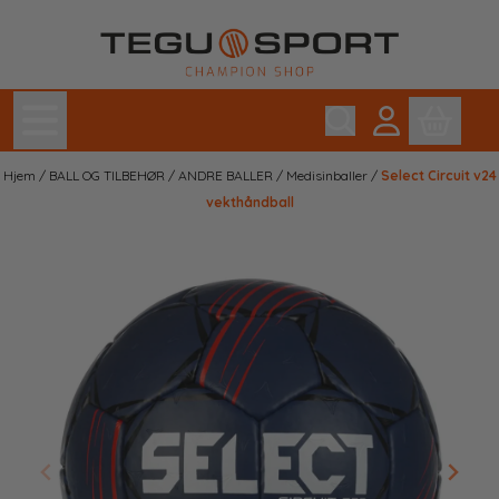
Hopp til innhold
Hjem
/
BALL OG TILBEHØR
/
ANDRE BALLER
/
Medisinballer
/
Select Circuit v24
vekthåndball