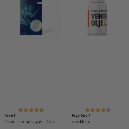
Karakter:
4.9 av 5 mulige
Karakter:
4.6 av 5
Assist
Tegu Sport
Assist neseplugger 2-pk
Ventilolje