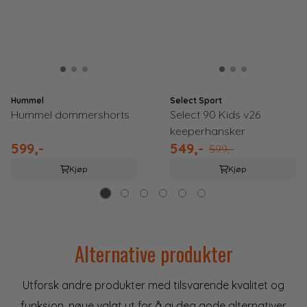
Hummel
Select Sport
Hummel dommershorts
Select 90 Kids v26
keeperhansker
599,-
549,-
599,-
Kjøp
Kjøp
Alternative produkter
Utforsk andre produkter med tilsvarende kvalitet og
funksjon, nøye valgt ut for å gi deg gode alternativer.