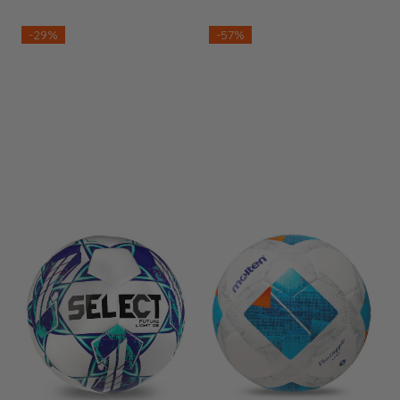
for kvinner og jenter og har fått
sitt navn etter etter
-29%
-57%
sommerolympiaden i Atlanta i
1996, der kvinnefotball for første
gang ble innført som en OL-
gren. Ballen har noe lavere vekt
for å forbedre spillbarheten for
spesielt kvinner og jenter.
Størrelse 5 er produsert med
lavest mulig vekt i henhold til
FIFA Basic-kriteriene. Størrelse
3 og 4 er produsert i henhold til
FIFAs anbefalinger til
ungdomsfotball for størrelse og
vekt. Ballen er dobbeltkonstruert
(Dual Bonded) – både sydd og
limt for lavere vannopptak, og
laminert med 3 mm skumlag
som gir ballen en unik letthet og
myk følelse. FIFA Basic
approved (Str. 5) Størrelse.: 3, 4, 5
Farge: Hvit/rosa Tegu Sport
Klubbservice Handler du på
vegne av en klubb eller
forening? Spar penger med fast
klubbrabatt på alle varer! Få
tilgang til klubbshoppen her!