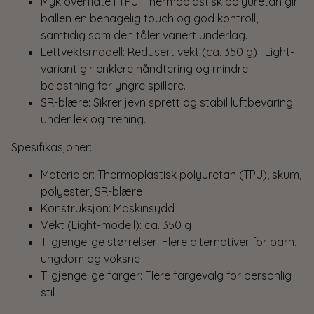
Myk overflate i TPU: Thermoplastisk polyuretan gir
ballen en behagelig touch og god kontroll,
samtidig som den tåler variert underlag.
Lettvektsmodell: Redusert vekt (ca. 350 g) i Light-
variant gir enklere håndtering og mindre
belastning for yngre spillere.
SR-blære: Sikrer jevn sprett og stabil luftbevaring
under lek og trening.
Spesifikasjoner:
Materialer: Thermoplastisk polyuretan (TPU), skum,
polyester, SR-blære
Konstruksjon: Maskinsydd
Vekt (Light-modell): ca. 350 g
Tilgjengelige størrelser: Flere alternativer for barn,
ungdom og voksne
Tilgjengelige farger: Flere fargevalg for personlig
stil