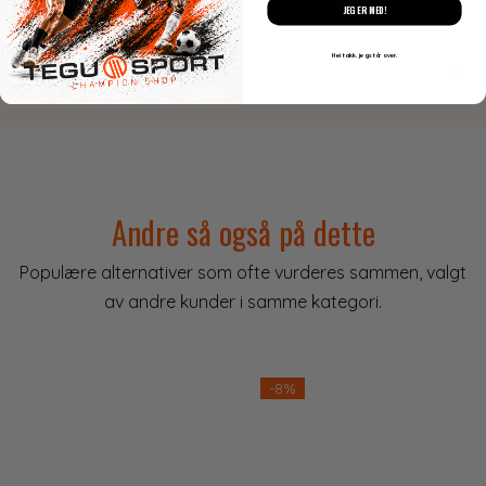
JEG ER MED!
Produktanmeldelser
Nei takk. jeg står over.
Spørsmål og svar
Andre så også på dette
Populære alternativer som ofte vurderes sammen, valgt
av andre kunder i samme kategori.
-8%