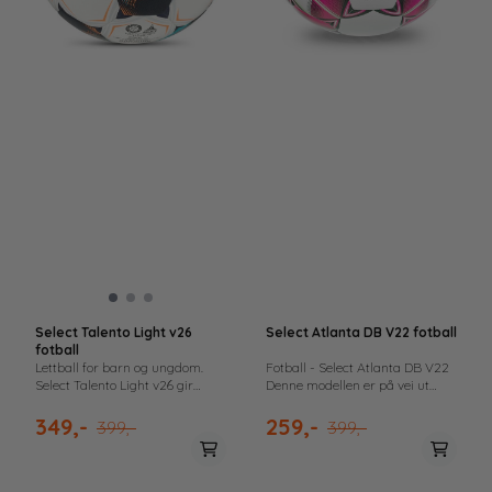
Select Talento Light v26
Select Atlanta DB V22 fotball
fotball
Lettball for barn og ungdom.
Fotball - Select Atlanta DB V22
Select Talento Light v26 gir
Denne modellen er på vei ut
lavere vekt, myk ballkontakt og
Produktet fases ut av
bedre kontroll i barnefotball.
sortimentet, men kan fortsatt
349,-
259,-
399,-
399,-
bestilles så lenge lageret rekker.
Den erstattes av en oppdatert
modell. Se den nye modellen her
Fotballen er spesielt konstruert