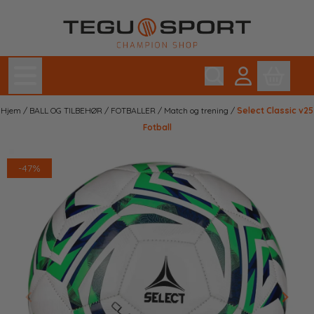
Hopp til innhold
Hjem
/
BALL OG TILBEHØR
/
FOTBALLER
/
Match og trening
/
Select Classic v25
Fotball
-47%