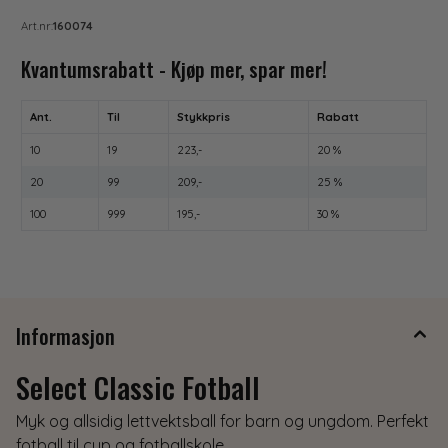
som ønsker en myk og lett ball til uformell bruk Select
Art.nr:
160074
Classic er et godt valg for klubber, skoler og familier som
ønsker en brukervennlig og komfortabel ball for lek, moro
Kvantumsrabatt - Kjøp mer, spar mer!
og uorganisert fotball – med den kjente Select-kvaliteten
som tåler tøff behandling.
Ant.
Til
Stykkpris
Rabatt
10
19
223,-
20 %
20
99
209,-
25 %
100
999
195,-
30 %
Informasjon
Select Classic Fotball
Myk og allsidig lettvektsball for barn og ungdom. Perfekt
fotball til cup og fotballskole.