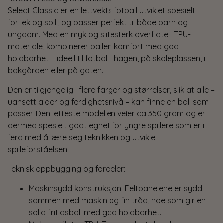
Select Classic er en lettvekts fotball utviklet spesielt
for lek og spill, og passer perfekt til både barn og
ungdom. Med en myk og slitesterk overflate i TPU-
materiale, kombinerer ballen komfort med god
holdbarhet – ideell til fotball i hagen, på skoleplassen, i
bakgården eller på gaten.
Den er tilgjengelig i flere farger og størrelser, slik at alle –
uansett alder og ferdighetsnivå – kan finne en ball som
passer. Den letteste modellen veier ca 350 gram og er
dermed spesielt godt egnet for yngre spillere som er i
ferd med å lære seg teknikken og utvikle
spilleforståelsen.
Teknisk oppbygging og fordeler:
Maskinsydd konstruksjon: Feltpanelene er sydd
sammen med maskin og fin tråd, noe som gir en
solid fritidsball med god holdbarhet.