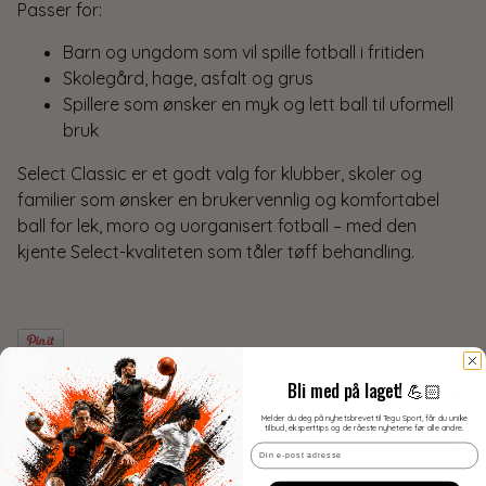
Passer for:
Barn og ungdom som vil spille fotball i fritiden
Skolegård, hage, asfalt og grus
Spillere som ønsker en myk og lett ball til uformell
bruk
Select Classic er et godt valg for klubber, skoler og
familier som ønsker en brukervennlig og komfortabel
ball for lek, moro og uorganisert fotball – med den
kjente Select-kvaliteten som tåler tøff behandling.
Produsent
Bli med på laget! 💪🏻
Melder du deg på nyhetsbrevet til Tegu Sport, får du unike
tilbud, eksperttips og de råeste nyhetene før alle andre.
Kvantumsrabatt
Email