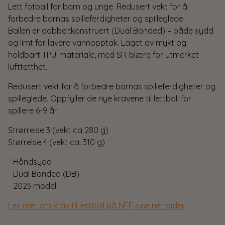
Lett fotball for barn og unge. Redusert vekt for å
forbedre barnas spilleferdigheter og spilleglede.
Ballen er dobbeltkonstruert (Dual Bonded) – både sydd
og limt for lavere vannopptak. Laget av mykt og
holdbart TPU-materiale, med SR-blære for utmerket
lufttetthet.
Redusert vekt for å forbedre barnas spilleferdigheter og
spilleglede. Oppfyller de nye kravene til lettball for
spillere 6-9 år.
Strørrelse 3 (vekt ca 280 g)
Størrelse 4 (vekt ca. 310 g)
- Håndsydd
- Dual Bonded (DB)
- 2023 modell
Les mer om krav til lettball på NFF sine nettsider.