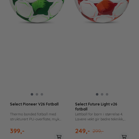
Select Pioneer V26 Fotball
Select Future Light v26
fotball
Thermo bonded fotball med
Lettball for barn i størrelse 4.
strukturert PU-overflate, myk
Lavere vekt gir bedre teknikk,
skumlaminering og SR-blære
kontroll og mestring i trening og
som gir god kontroll og stabil
kamp.
399,-
249,-
299,-
rundhet.