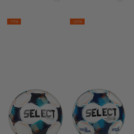
-13%
-25%