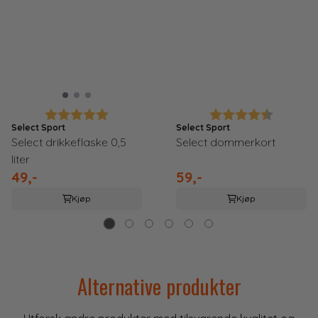
Karakter:
5.0 av 5 mulige
Karakter:
4.3 av 5
Select Sport
Select Sport
Select drikkeflaske 0,5
Select dommerkort
liter
49,-
59,-
Kjøp
Kjøp
Alternative produkter