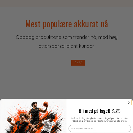
Mest populære akkurat nå
Oppdag produktene som trender nå, med høy
etterspørsel blant kunder.
-14%
Bli med på laget! 💪🏻
Melder du deg på nyhetsbrevet til Tegu Sport, får du unike
tilbud, eksperttips og de råeste nyhetene før alle andre.
Email