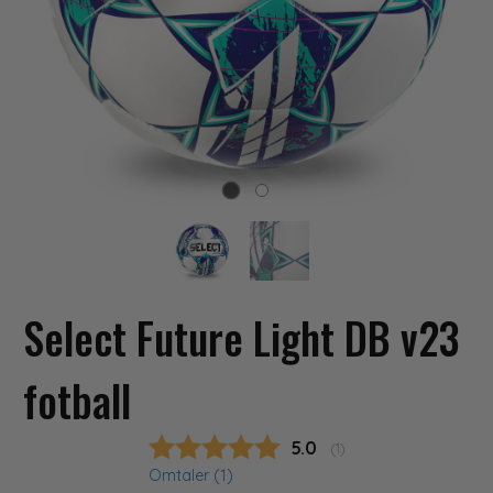
Select Future Light DB v23
fotball
Gjennomsnittskarakter
5.0
(
stemmer:
1
)
Omtaler (
1
)