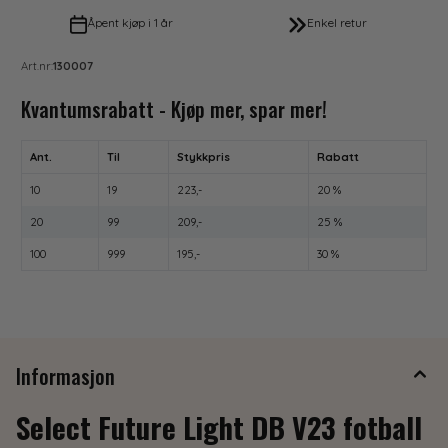
Åpent kjøp i 1 år
Enkel retur
Art.nr:
130007
Kvantumsrabatt - Kjøp mer, spar mer!
Ant.
Til
Stykkpris
Rabatt
10
19
223,-
20 %
20
99
209,-
25 %
100
999
195,-
30 %
Informasjon
Select Future Light DB V23 fotball