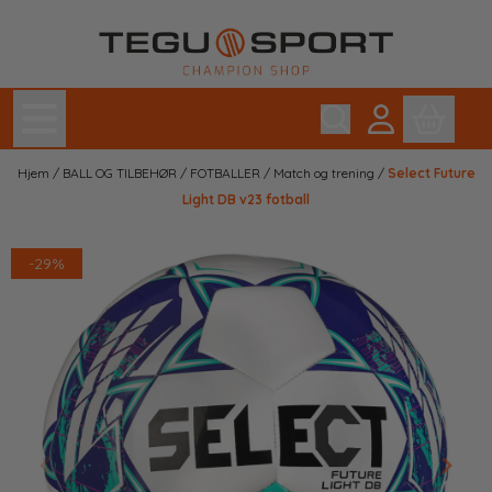
Hopp til innhold
Hjem
/
BALL OG TILBEHØR
/
FOTBALLER
/
Match og trening
/
Select Future
Light DB v23 fotball
-29%