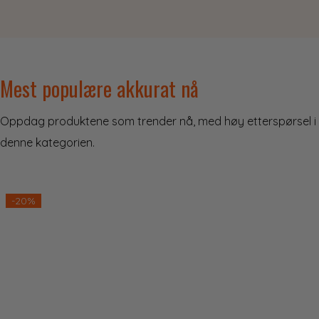
Mest populære akkurat nå
Oppdag produktene som trender nå, med høy etterspørsel i
denne kategorien.
ulige
-20%