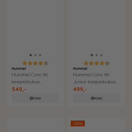
Karakter:
4.3 av 5 mulige
Karakter:
4.3 av 5 m
Hummel
Hummel
Hummel Core XK
Hummel Core XK
keeperbukse
Junior keeperbukse
549,-
499,-
håndball
håndball
Kjøp
Kjøp
-68%