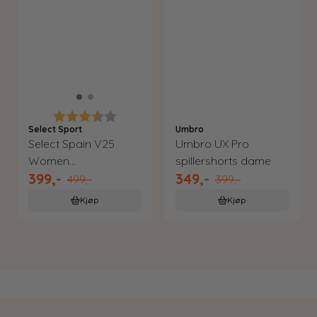
Karakter:
3.5 av 5 mulige
Select Sport
Umbro
Select Spain V25
Umbro UX Pro
Women
spillershorts dame
399,-
349,-
treningsbukse
499,-
399,-
Kjøp
Kjøp