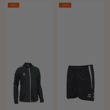
-18%
-20%