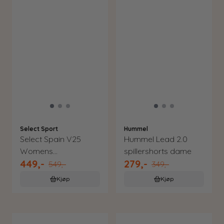
Select Sport
Hummel
Select Spain V25
Hummel Lead 2.0
Womens
spillershorts dame
449,-
279,-
treningsjakke
549,-
349,-
Kjøp
Kjøp