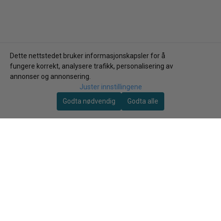
Dette nettstedet bruker informasjonskapsler for å
fungere korrekt, analysere trafikk, personalisering av
annonser og annonsering.
Juster innstillingene
Godta nødvendig
Godta alle
Hummel
Select Sport
Hummel Lead 2.0
Select Spain Women
spillershorts dame
Shorts
279,-
79,-
349,-
249,-
Kjøp
Kjøp
-13%