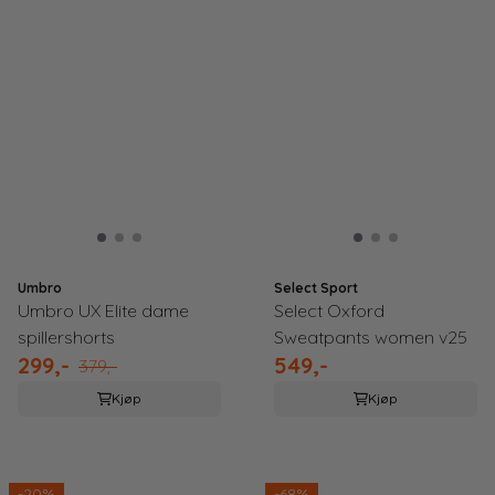
Umbro
Select Sport
Umbro UX Elite dame
Select Oxford
spillershorts
Sweatpants women v25
299,-
549,-
379,-
Kjøp
Kjøp
-20%
-68%