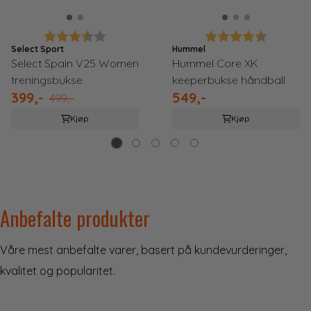
Karakter:
3.5 av 5 mulige
Karakter:
4.3 av 5
Select Sport
Hummel
Select Spain V25 Women
Hummel Core XK
treningsbukse
keeperbukse håndball
399,-
549,-
499,-
Kjøp
Kjøp
Anbefalte produkter
Våre mest anbefalte varer, basert på kundevurderinger,
kvalitet og popularitet.