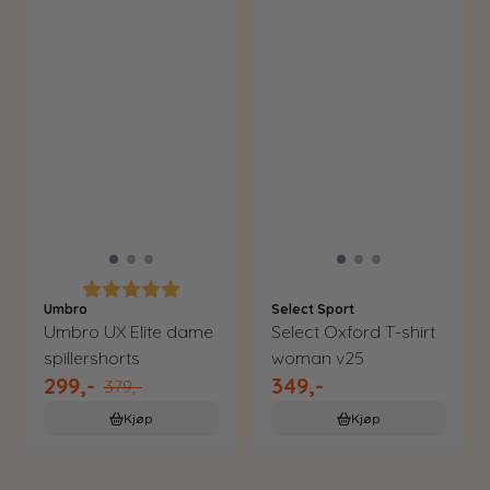
Karakter:
5.0 av 5 mulige
Umbro
Select Sport
Umbro UX Elite dame
Select Oxford T-shirt
spillershorts
woman v25
299,-
349,-
379,-
Kjøp
Kjøp